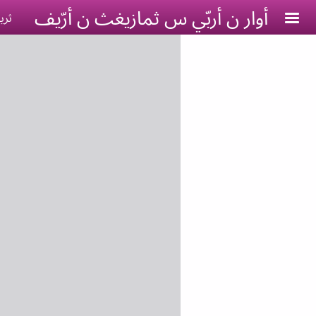
Skip to main conten
أوار ن أربّي س ثمازيغث ن أرّيف
ثري