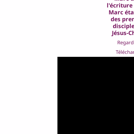
l'écriture
Marc étai
des pre
discipl
Jésus-Ch
Regard
Télécha