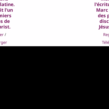
 latine.
l'écri
t l'un
Marc 
miers
des 
es de
disc
rist.
Jésu
er
/
Re
rger
Tél