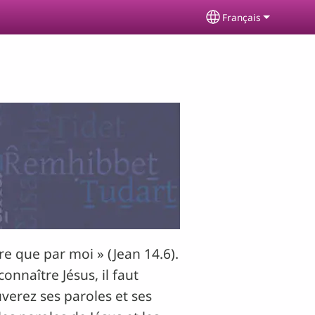
Français
Select your langu
ère que par moi » (Jean 14.6).
onnaître Jésus, il faut
ouverez ses paroles et ses