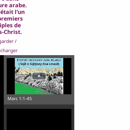
ture arabe.
était l'un
premiers
iples de
s-Christ.
garder
/
écharger
Marc 1:1-45