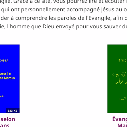
ile. Grâce à ce site, vous pourrez lire et écouter 
es qui ont personnellement accompagné Jésus au c
er à comprendre les paroles de l'Evangile, afin 
e, l'homme que Dieu envoyé pour vous sauver du 
383 KB
 selon
Évang
dans
Mar