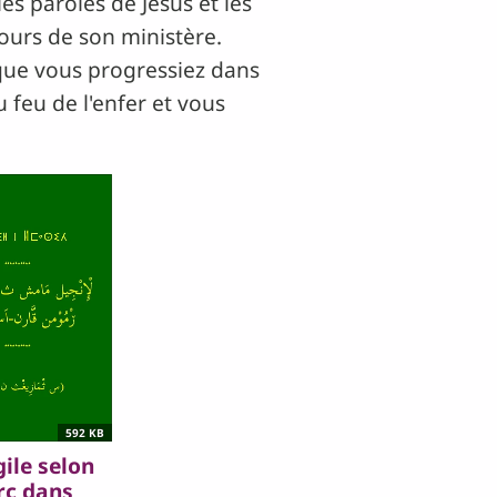
les paroles de Jésus et les
ours de son ministère.
que vous progressiez dans
feu de l'enfer et vous
592 KB
ile selon
c dans