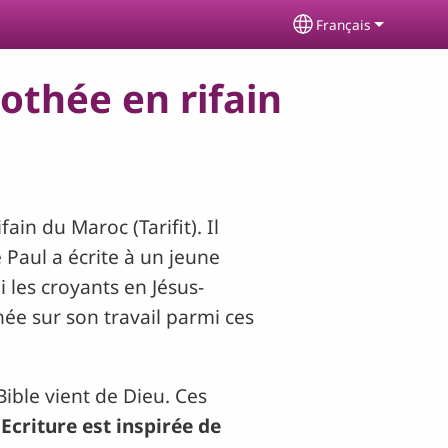
Français
Select your langu
othée en rifain
fain du Maroc (Tarifit). Il
e Paul a écrite à un jeune
 les croyants en Jésus-
thée sur son travail parmi ces
ible vient de Dieu. Ces
Ecriture est inspirée de