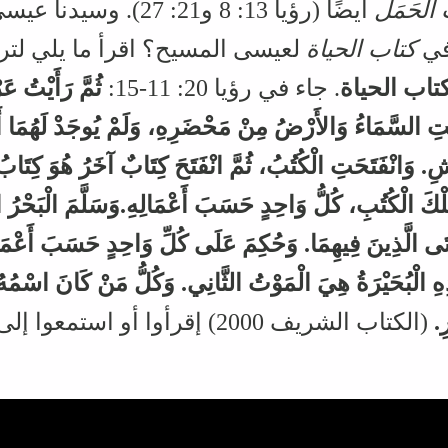
الحَمَل
كتاب الحياة
لعيسى المسيح؟ اقرأ ما يلي لتر
تاب الحياة
. جاء في رؤيا 20: 11-15:
ثُمَّ رَأَيْتُ ع
تِ السَّمَاءُ وَالأَرْضُ مِنْ مَحْضَرِهِ، وَلَمْ يُوجَدْ لَهُمَا أَثَ
ِ. وَانْفَتَحَتِ الْكُتُبُ، ثُمَّ انْفَتَحَ كِتَابٌ آخَرُ هُوَ كِتَاب
كَ الْكُتُبِ، كُلُّ وَاحِدٍ حَسَبَ أَعْمَالِهِ.وَسَلَّمَ الْبَحْرُ ال
تَى الَّذِينَ فِيهِمَا. وَحُكِمَ عَلَى كُلِّ وَاحِدٍ حَسَبَ أَعْمَال
ذِهِ الْبُحَيْرَةُ هِيَ الْمَوْتُ الثَّانِي. وَكُلُّ مَنْ كَانَ اسْمُ
ِ.
(الكتاب الشريف 2000) إقرأوا أو استمعوا إلى المزيد من كلمة الله في