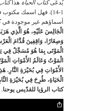
يُدعَى
كتاب الحياة
هذا
كتاب 
1-14). فهل اسمك مكتوب في
أسماؤهم غير موجودة في
ك
الْجَالِسَ عَلَيْهِ، هُوَ الَّذِي هَرَبَ
وَصِغَارًا، وَاقِفِينَ قُدَّامَ الْعَرْش
الْمَوْتَى بِمَا هُوَ مُسَجَّلٌ فِي تِلْ
الْمَوْتُ وَعَالَمُ الأَمْوَاتِ الْمَوْ
الأَمْوَاتِ فِي بُحَيْرَةِ النَّارِ. هَ
الْحَيَاةِ، طُرِحَ فِي بُحَيْرَةِ النِّار
كتاب الرؤيا للقدّيس يوحنا
.