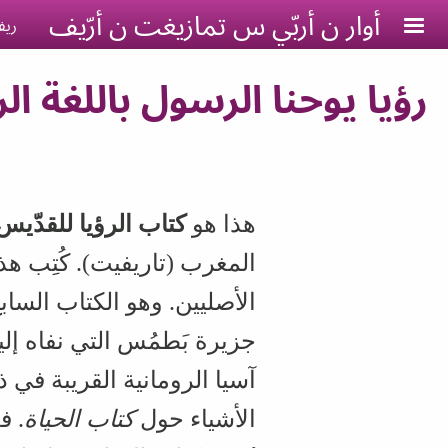
Skip to main conten
أوار ن أربّي س تمازيغت ن أرّيف
ريف
رؤيا يوحنا الرسول باللغة ال
هذا هو
كتاب الرؤيا للقدّيس
المغرب (تاريفيت). كُتِب ه
الأصليين. وهو الكتاب السا
جزيرة بَطمُس التي نفاه إلي
آسيا الرومانية القريبة في 
الأشياء حول
كتاب الحياة
. ف