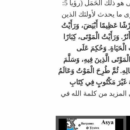
أيضًا (رؤيا 13: 8 و21: 27). وسيدنا عيسى هو ذلك الحَمَل (رؤيا 5:
ى ما يحدث لأولئك الذين
َرْشًا عَظِيمًا أَبْيَضَ، وَرَأَيْتُ
رٌ. وَرَأَيْتُ الْمَوْتَى، كِبَارًا
ُ الْحَيَاةِ. وَحُكِمَ عَلَى
ْمَوْتَى الَّذِينَ فِيهِ، وَسَلَّمَ
ِهِ. ثُمَّ طُرِحَ الْمَوْتُ وَعَالَمُ
هُ غَيْرَ مَكْتُوبٍ فِي كِتَابِ