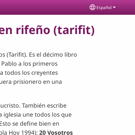
Español
Select your lang
n rifeño (tarifit)
 (Tarifit). Es el décimo libro
n Pablo a los primeros
 a todos los creyentes
uera prisionero en una
sucristo. También escribe
La iglesia une todos los que
Esto se define bien en
abla Hoy 1994):
20 Vosotros