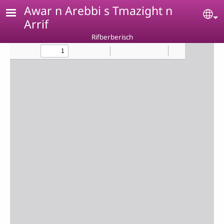
Skip to main content
Awar n Arebbi s Tmazight n
Se
Arrif
Rifberberisch