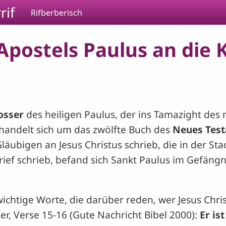
rif
Rifberberisch
 Apostels Paulus an die 
losser
des heiligen Paulus, der ins Tamazight des
s handelt sich um das zwölfte Buch des
Neues Tes
läubigen an Jesus Christus schrieb, die in der Sta
 Brief schrieb, befand sich Sankt Paulus im Gefän
wichtige Worte, die darüber reden, wer Jesus Chris
er, Verse 15-16 (Gute Nachricht Bibel 2000):
Er is