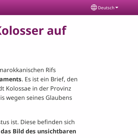
Deutsch
Select your lang
Kolosser auf
 marokkanischen Rifs
taments
. Es ist ein Brief, den
dt Kolossae in der Provinz
gnis wegen seines Glaubens
tus ist. Diese befinden sich
t das Bild des unsichtbaren