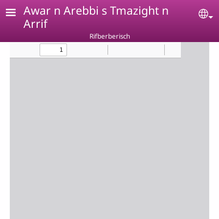
Skip to main content
Awar n Arebbi s Tmazight n
Se
Arrif
Rifberberisch