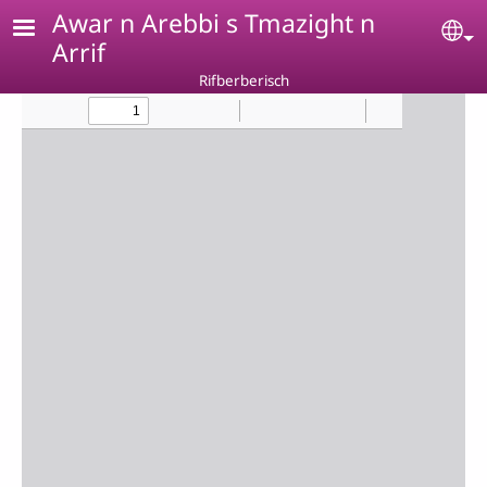
Skip to main content
Awar n Arebbi s Tmazight n
Se
Arrif
Rifberberisch