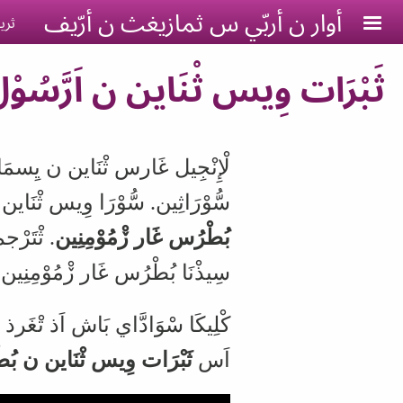
Skip to main conten
أوار ن أربّي س ثمازيغث ن أرّيف
ثري
ثَبْرَات وِيس ثْنَاين ن اَرَّس
لْإِنْجِيل غَارس ثْنَاين ن يِس
سُّوْرَاثِين
.
سُّوْرَا وِيس ثْنَاين
بُطْرُس غَار ڒْمُوْمِنِين
.
ثْتَرْجم
سِيذْنَا بُطْرُس غَار ڒْمُوْمِنِين 
كْلِيكَا سْوَادَّاي بَاش اَذ تْغَرذ
اَس
ثَبْرَات وِيس ثْنَاين ن بُط