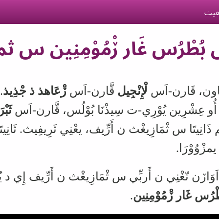
فيث
ُوْل بُطْرُس غَار ڒْمُوْمِنِين
مَاون، قَارن-اَس
لْإِنْجِيل
قَّارن-اَس
ڒْعَاهذ ذ جْذِيذ
.
 أُو عِشْرِين يُوْرِي-ت سِيذْنَا بُوْلُس، قَّارن-اَس
ثَبْ
 ذَانِيتَا س ثْمَازِيغْث ن أَرِّيف، يعْنِي ثَرِيفِيث
.
ثَانِي
يمزْوُوْرَا.
 اَوَاڒن نّغْنِي ن أَربِّي س ثْمَازِيغْث ن أَرِّيف إِي د يُ
ْرُس غَار ڒْمُوْمِنِين
.