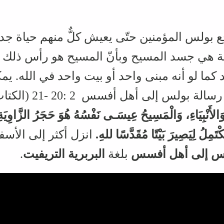
 بولس المؤمنين حتّى يعيش كلٌّ منهم حياة جد
ة هي جسد المسيح وبأنّ المسيح هو رأس ذلك ال
كما لو أنه مبنى واحد أو بيت واحد في الله. يم
رسالة بولس إلى أهل أفسس
2 :20 -21 (الكتاب الشريف 2000)
َمِلُ لِيَصِيرَ بَيْتًا مُقَدَّسًا للهِ.
‏
انزل أكثر إلى الأ
لس إلى أهل أفسس
بلغة
البربرية التريفيت
.