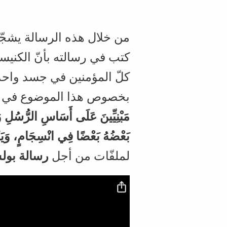
من خلال هذه الرسالة يشجّع
كتب في رسالته بأنّ الكنيس
كلّ المؤمنين في جسد واحد 
بخصوص هذا الموضوع في 
بَعْضُهُ بَعْضًا فِي انْسِجَامٍ،‏ وَيَكْت
لملفّات من أجل
رسالة بو