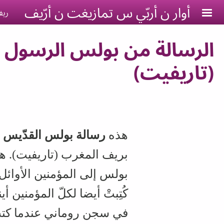
Skip to main conten
أوار ن أربّي س تمازيغت ن أرّيف
ريف
الرسالة من بولس الرسول إ
(تاريفيت)
هذه
رسالة بولس القدّيس
بريف المغرب (تاريفيت). ه
بولس إلى المؤمنين الأوائ
كُتِبتْ أيضا لكلّ المؤمنين
في سجن روماني عندما كتب