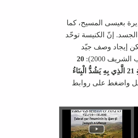
يرة بعيسى المسيح، كما
جسد. إنّ الكنيسة توحّد
كن إيجاد وصف جيّد
20
:
مَبْنِيِّينَ عَلَى أَسَاسِ الرُّسُلِ وَالأَنْبِيَاءِ،‏ وَالْمَسِيحُ عِيسَـى نَفْسُهُ هُوَ حَجَرُ الزَّاوِيَةِ 21 الَّذِي بِهِ يَشُدُّ الْبِنَاءُ
سفل واضغط على روابط