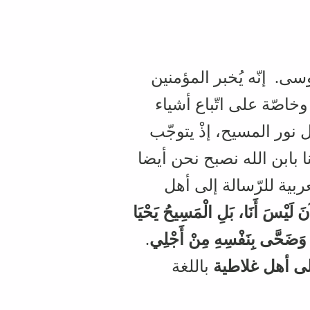
. إنّه يُخبر المؤمنين
خاصّة على اتّباع أشياء
ل نور المسيح، إذْ يتوجّب
ا بابن الله نصبح نحن أيضا
عربية للرّسالة إلى أهل
َ لَيْسَ أَنَا،‏ بَلِ الْمَسِيحُ يَحْيَا
َنِي وَضَحَّى بِنَفْسِهِ مِنْ أَجْلِي
.‏
ى أهل غلاطية
باللغة