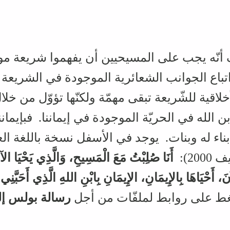
نّه يجب على المسيحيين أن يفهموا شريعة موسى
تباع الجوانب الشعائرية الموجودة في الشريعة و
خلاقية للشّريعة تبقى مهمّة ولكنّها تؤوّل من خلا
ن الله في الحريّة الموجودة في إيماننا. فبإيمانن
له كأبناء له وبنات. يوجد في الأسفل نسخة باللغة ال
أَنَا صُلِبْتُ مَعَ الْمَسِيحِ،‏ وَالَّذِي يَحْيَا الآن
آنَ،‏ أَحْيَاهَا بِالإِيمَانِ،‏ الإِيمَانِ بِابْنِ اللهِ الَّذِي أَحَبّ
غط على روابط لملفّات من أجل
رسالة بولس إل