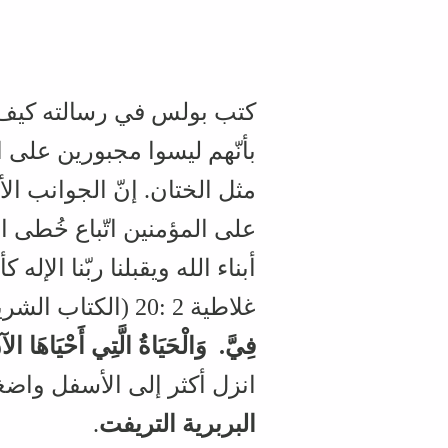
كتب بولس في رسالته كيف أ
بأنّهم ليسوا مجبورين على ا
مثل الختان. إنّ الجوانب الأ
على المؤمنين اتّباع خُطى اب
أبناء الله ويقبلنا ربّنا الإ
غلاطية 2 :20 (الكتاب الشريف 2000):
فِيَّ.‏ وَالْحَيَاةُ الَّتِي أَحْيَاهَا ال
انزل أكثر إلى الأسفل واض
البربرية التريفت
.