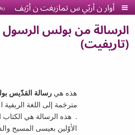
Skip to main conten
أوار ن أربّي س تمازيغت ن أرّيف
ريف
الرسالة من بولس الرسول إل
(تاريفيت)
هذه هي
رسالة القدّيس بو
مترجَمة إلى اللغة الريفية 
. هذه الرسالة هي الكتاب 
الأوّلين بعيسى المسيح وال