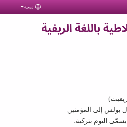
العربية
ct your language
ية باللغة الريفية
ريفيت)
سول بولس إلى المؤمنين
مّى اليوم بتركية.