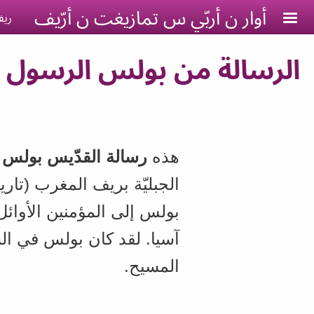
Skip to main conten
أوار ن أربّي س تمازيغت ن أرّيف
ريف
الرسالة من بولس الرسول إل
هذه
رسالة القدّيس بولس 
الجبليّة بريف المغرب (تار
بولس إلى المؤمنين الأوائ
آسيا. لقد كان بولس في ال
المسيح.