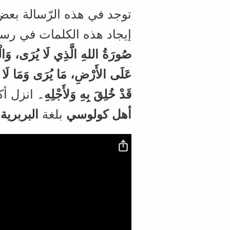
توجد في هذه الرّسالة بعض
إيجاد هذه الكلمات في رسالة الرسول ب
صُورَةُ اللهِ الَّذِي لَا يُرَى، وَالْ
عَلَى الأَرْضِ، مَا يُرَى وَمَا لَا 
قَدْ خُلِقَ بِهِ وَلأَجْلِهِ۔
انزل أ
أهل كولوسي
بلغة
البربرية