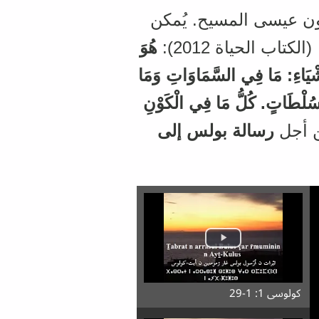
كون عيسى المسيح. يُمكن
:
هُوَ
َشْيَاءِ: مَا فِي السَّمَاوَاتِ وَمَا
سُلْطَاتٍ. كُلُّ مَا فِي الْكَوْنِ
ن أجل
رسالة بولس إلى
کولوسی 1: 1-29