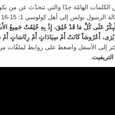
 الكلمات الهامّة جدّا والتي تتحدّث عن من ي
ولس إلى أهل كولوسي 1: 15-16 (الكتاب الحياة 2012)
بِكْرُ عَلَى كُلِّ مَا قَدْ خُلِقَ، إِذْ بِهِ خُلِقَتْ جَمِيعُ الأ
يُرَى، أَعُرُوشاً كَانَتْ أَمْ سِيَادَاتٍ أَمْ رِئَاسَاتٍ أَمْ 
كثر إلى الأسفل واضغط على روابط لملفّات م
 التريفيت
.