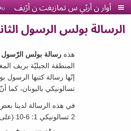
Skip to main conten
أوار ن أربّي س تمازيغت ن أرّيف
ريف
الرسالة بولس الرسول الثاني
هذه
رسالة بولس الرّسول ا
المنطقة الجبليّة بريف الم
إنّها رسالة كتبها الرسول 
تسالونيكي باليونان، كما أنّ
في هذه الرسالة لدينا بعض
2 تسالونيكي 1: 6-10 (على أساس المعنى الصحيح لإنجيل المسيح)