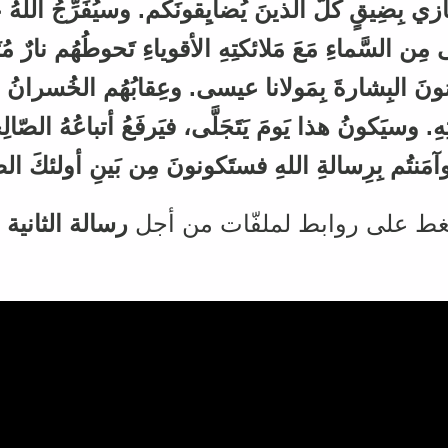
زي بِضِيقٍ كُلَّ الّذينَ يُضايِقونَكُم
.
وسيُفَرِّجُ اللهُ 
مِن السَّماءِ مَعَ مَلائكتِهِ الأقوياءِ تَحوطُهُم نارٌ مُتَو
ُونَ البِشارةَ بِمَولانا عيسى
.
وعِقابُهُم الخُسرانُ الأ
ِ
.
وسيَكونُ هذا يَومَ يَتَجَلَّى، فيَرفَعُ أتباعُهُ الصّالِح
 وآمَنتُم بِرِسالةِ اللهِ فستَكونونَ مِن بَينِ أولئكَ الص
ضغط على روابط لملفّات من أجل
رسالة الثانية