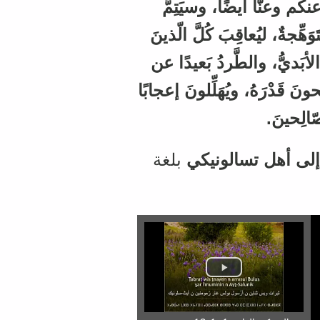
عنكُم وعنّا أيضًا، وسيَتِمُّ
َهِّجةٌ، ليُعاقِبَ كُلَّ الّذينَ
بَديُّ، والطَّردُ بَعيدًا عن
ونَ قَدْرَهُ، ويُهَلِّلونَ إعجابًا
ّالِحينَ
.
 إلى أهل تسالونيكي
بلغة