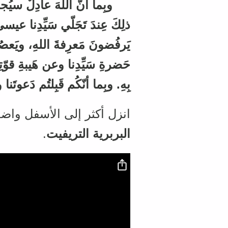
وبِما أنّ اللهَ عادِلٌ سيُجا
ذلِكَ عِندَ تَجَلّي سَيِّدِنا عيسى 
يَرفُضونَ مَعرِفةَ اللهِ، ويَعص
حَضرةِ سَيِّدِنا وعن هَيبةِ قوّتِه
بِهِ
.
وبِما أنّكُم قَبِلتُم دَعوتَنا
انزل أكثر إلى الأسفل وا
البربرية التريفيت
.